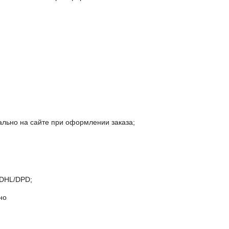
ально на сайте при оформлении заказа;
 DHL/DPD;
но